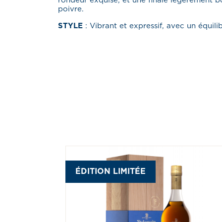
rondeur exquise, et une finale légèrement 
poivre.
STYLE
: Vibrant et expressif, avec un équil
ÉDITION LIMITÉE