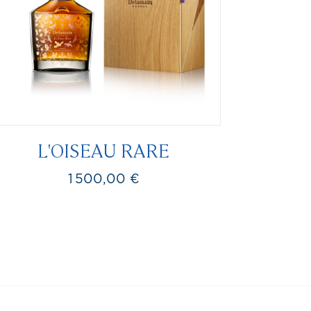
L'OISEAU RARE
1 500,00 €
Prix