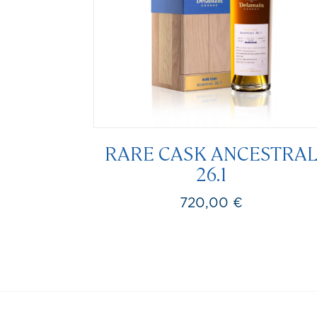
RARE CASK ANCESTRA
26.1
720,00 €
Prix