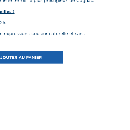
e le terroir le plus prestigieux de Cognac.
illes !
025.
 expression : couleur naturelle et sans
JOUTER AU PANIER