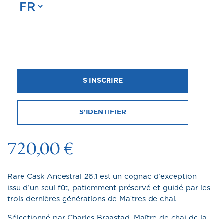
S'INSCRIRE
RARE CASK ANCESTRAL 26.1
ÉDITION LIMITÉE
S'IDENTIFIER
720,00 €
Rare Cask Ancestral 26.1 est un cognac d’exception
issu d’un seul fût, patiemment préservé et guidé par les
trois dernières générations de Maîtres de chai.
Sélectionné par Charles Braastad, Maître de chai de la