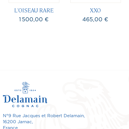
L'OISEAU RARE
XXO
1 500,00 €
465,00 €
Prix
Prix
N°9 Rue Jacques et Robert Delamain,
16200 Jarnac,
France