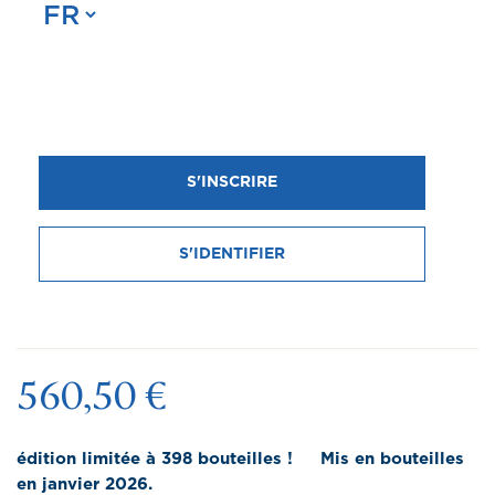
S'INSCRIRE
MILLÉSIME 1986 40 ANS
GRANDE CHAMPAGNE COGNAC
S'IDENTIFIER
DELAMAIN ÉDITION LIMITÉE
560,50 €
édition limitée à 398 bouteilles ! Mis en bouteilles
en janvier 2026.